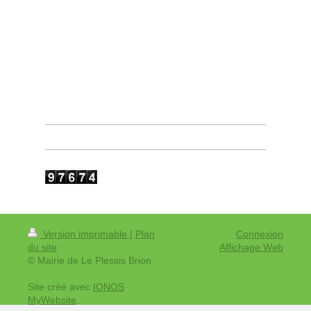
Version imprimable
|
Plan
Connexion
du site
Affichage Web
© Mairie de Le Plessis Brion
Site créé avec
IONOS
MyWebsite
.