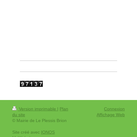
Version imprimable
|
Plan
Connexion
du site
Affichage Web
© Mairie de Le Plessis Brion
Site créé avec
IONOS