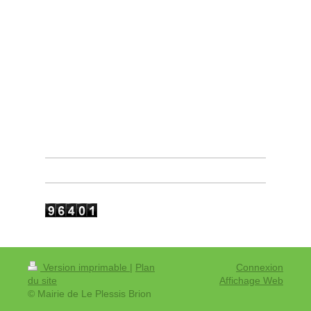
Version imprimable
|
Plan
Connexion
du site
Affichage Web
© Mairie de Le Plessis Brion