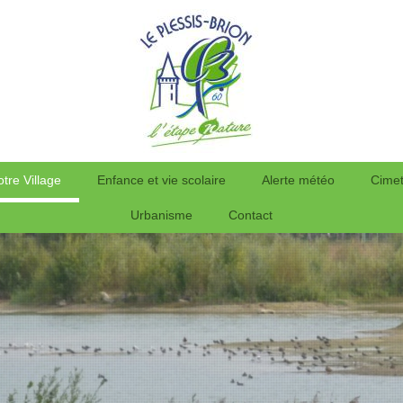
otre Village
Enfance et vie scolaire
Alerte météo
Cimet
Urbanisme
Contact