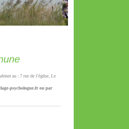
mune
inet au : 7 rue de l’église, Le
elage-psychologue.fr ou par
e