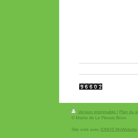
Version imprimable
|
Plan du s
© Mairie de Le Plessis Brion
Site créé avec
IONOS MyWebsite