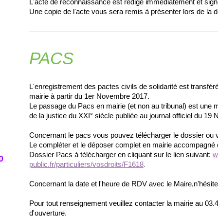
L'acte de reconnaissance est rédigé immédiatement et signé
Une copie de l'acte vous sera remis à présenter lors de la 
PACS
L'enregistrement des pactes civils de solidarité est transféré à 
mairie à partir du 1er Novembre 2017.
Le passage du Pacs en mairie (et non au tribunal) est une m
de la justice du XXI° siècle publiée au journal officiel du 19
Concernant le pacs vous pouvez télécharger le dossier ou ven
Le compléter et le déposer complet en mairie accompagné d
Dossier Pacs à télécharger en cliquant sur le lien suivant:
w
0
public.fr/particuliers/vosdroits/F1618
.
Concernant la date et l'heure de RDV avec le Maire,n'hésit
Pour tout renseignement veuillez contacter la mairie au 03
d'ouverture.