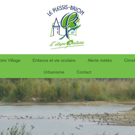
otre Village
Enfance et vie scolaire
Alerte météo
Cimet
Urbanisme
Contact