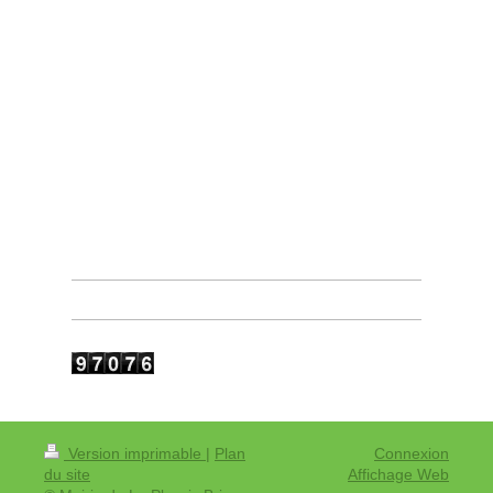
Version imprimable
|
Plan
Connexion
du site
Affichage Web