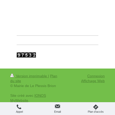
Version imprimable
|
Plan
Connexion
du site
Affichage Web
© Mairie de Le Plessis Brion
Site créé avec
IONOS
MyWebsite
.
Appel
Email
Plan d'accès